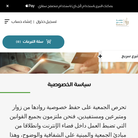
×
يمكنك التبرع باستخدام (أبل باي) باستخدام متصفح سفاري
تسجيل دخول
|
إنشاء حساب
سلة التبرعات
)
0
(
ع سريع
سياسة الخصوصية
تحرص الجمعية على حفظ خصوصية روادها من زوار
ومتبرعين ومستفيدين، فنحن ملتزمون بجميع القوانين
التي تضبط العمل داخل فضاء الإنترنت وانطلاقا من
مبادئ الجمعية والمبنية على الشفافية والوضوح، وهذا