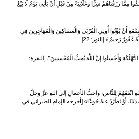
كما قال عز وجل: "قُلْ لِعِبَادِيَ الَّذِينَ آمَنُوا يُقِيمُوا الصَّلَاةَ وَيُنْفِقُوا مِمَّا رَزَقْنَاهُمْ سِرًّا وَعَلَانِيَةً مِنْ قَبْلِ أَنْ يَأْتِيَ يَوْمٌ لَا بَيْعٌ 
وقال أيضا في كتابه الحكيم: ﴿ وَلَا يَأْتَلِ أُولُو الْفَضْلِ مِنْكُمْ وَالسَّعَةِ أَنْ يُؤْتُوا أُولِي الْقُرْبَى وَالْمَسَاكِينَ وَالْمُهَاجِرِينَ فِي 
لَّهُ غَفُورٌ رَحِيمٌ ﴾ [النور: 22].
وقال عز وجل: "وَأَنْفِقُوا فِي سَبِيلِ اللَّهِ وَلَا تُلْقُوا بِأَيْدِيكُمْ إِلَى التَّهْلُكَةِ وَأَحْسِنُوا إِنَّ اللَّهَ يُحِبُّ الْمُحْسِنِينَ". [البقرة: 
وقال رسول الله صلى الله عليه وسلم: «أحبُّ النَّاسِ إلى اللهِ أنْفَعُهُمْ لِلنَّاسِ، وأحبُّ الأعمالِ إلى اللهِ عزَّ وجلَّ 
سُرُورٌ يدْخِلُهُ على مسلمٍ، أوْ يكْشِفُ عنهُ كُرْبَةً، أوْ يقْضِي عنهُ دَيْنًا، أوْ تَطْرُدُ عنهُ جُوعًا» [أخرجه الإمام الطبراني في 