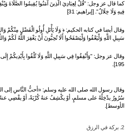
فِيهِ وَلَا خِلَالٌ". [إبراهيم: 31]
سَبِيلِ اللَّهِ وَلْيَعْفُوا وَلْيَصْفَحُوا أَلَا تُحِبُّونَ أَنْ يَغْفِرَ اللَّهُ لَكُمْ وَال
195].
الأوسط].
2. بركة في الرزق