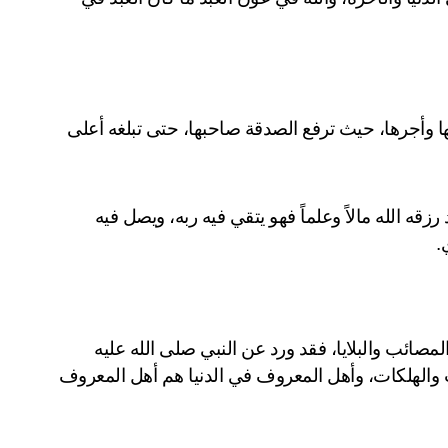
ورد في السُنة النبوية أحاديث ترغب في الصدقة، وتبين ثوابها وأجرها، حيث ترفع الصدقة صاحبها، حتى تبلغه أعلى 
قال رسول صلى الله عليه وسلم: (إنما الدنيا لأربعة نفر: عبد رزقه الله مالاً وعلماً فهو يتقي فيه ربه، ويصل فيه 
.
المساهمة في مشروع تبرع كفالة الأسر الفقيرة باب لدفع المصائب والبلايا، فقد ورد عن النبي صلى الله عليه 
وسلم أنه قال: (صنائع المعروف تقي مصارع السوء والآفات والهلكات، وأهل المعروف في الدنيا هم أهل المعروف 