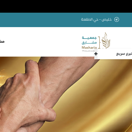
خليص – حي الطلعة
مشا
تبرع سريع