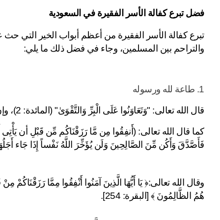
فضل تبرع كفالة الأسر الفقيرة في السعودية
والتراحم بين المسلمين، وجاء في فضل ذلك ما يلي:
1. طاعة لله ورسوله
قال الله تعالى: "وَتَعَاوَنُوا عَلَى الْبِرِّ وَالتَّقْوَىٰ" (المائدة: 2)، وإن من أفضل أعمال البر تبرع كفالة الأسر الفقيرة.
فَأَصَّدَّقَ وَأَكُن مِّنَ الصَّالِحِينَ وَلَن يُؤَخِّرَ اللَّهُ نَفْساً إِذَا جَاء أَجَلُهَا
هُمُ الظَّالِمُونَ ﴾ [البقرة: 254].