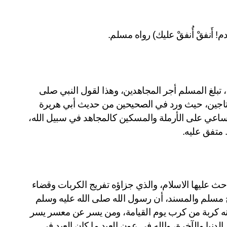
! أَنفقْ أُنفقْ عليك) رواه مسلم.
الإنفاق في سبيل الله، والمساهمة في كفالة الأسر الفقيرة، تبلغ المسلم أجر المجاهدين، وهذا لقول النبي صلى 
الله عليه وسلم عندما بيّن فضل الإنفاق على الفقراء والمحتاجين، حيث ورد في الصحيحين من حديث أبي هريرة 
رضي الله عنه أن رسول الله صلى الله عليه وسلم قال: "الساعي على الأرملة والمسكين كالمجاهد في سبيل الله، 
 متفق عليه.
تبرع كفالة الأسر الفقيرة باب من أبواب تفريج الكرب التي حث عليها الاسلام، والذي جزاؤه تفريج الكربات وقضاء 
الحاجات، ففي صحيح البخاري ومسلم وغيرهما وفي صحيح مسلم والمسند، أن رسول الله صلى الله عليه وسلم 
قال: "من نفس عن مؤمن كربة من كرب الدنيا نفس الله عنه كربة من كرب يوم القيامة، ومن يسر عن معسر يسر 
الله عليه في الدنيا والآخرة، ومن ستر مسلمًا ستره الله في الدنيا والآخرة، والله في عون العبد ما كان العبد في 