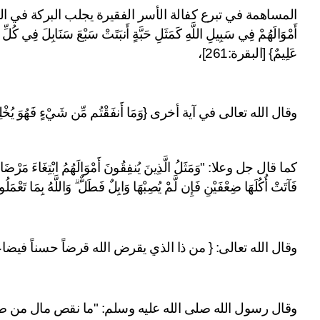
عَلِيمٌ} [البقرة:261]، 
وقال الله تعالى في آية أخرى {وَمَا أَنفَقْتُم مِّن شَيْءٍ فَهُوَ يُخْلِفُهُ
فَآتَتْ أُكُلَهَا ضِعْفَيْنِ فَإِن لَّمْ يُصِبْهَا وَابِلٌ فَطَلٌّ ۗ وَاللَّهُ بِمَا تَع
وقال الله تعالى: { من ذا الذي يقرض الله قرضاً حسناً فيضاعفه ل
وقال رسول الله صلى الله عليه وسلم: "ما نقص مال من صد