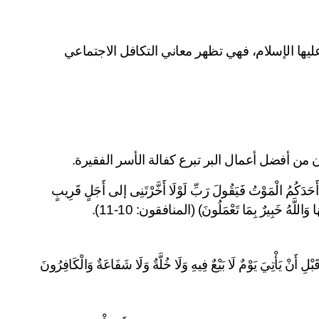
تبرع كفالة الأسر الفقيرة من أعظم أبواب الخير التي حث عليها الإسلام، فهي تظهر معاني التكافل الاجتماعي 
كما قال الله تعالى: (أَنفِقُوا مِن مَّا رَزَقْنَاكُم مِّن قَبْلِ أن يَأْتِى أَحَدَكُمُ الْمَوْتُ فَيَقُولَ رَبِّ لَوْلَا أَخَّرْتَنِى إلى أَجَلٍ قَرِيبٍ 
 وَاللَّهُ خَبِيرٌ بِمَا تَعْمَلُونَ) (المنافقون: 10-11).
وقال الله تعالى:﴿ يَا أَيُّهَا الَّذِينَ آمَنُوا أَنْفِقُوا مِمَّا رَزَقْنَاكُمْ مِنْ قَبْلِ أَنْ يَأْتِيَ يَوْمٌ لَا بَيْعٌ فِيهِ وَلَا خُلَّةٌ وَلَا شَفَاعَةٌ وَالْكَافِرُونَ 