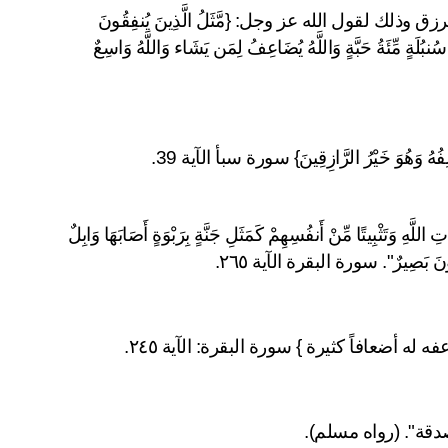
المساهمة في تبرع كفالة الأسر الفقيرة يجلب البركة في الرزق وذلك لقول الله عز وجل: {مَّثَلُ الَّذِينَ يُنفِقُونَ 
أَمْوَالَهُمْ فِي سَبِيلِ اللَّهِ كَمَثَلِ حَبَّةٍ أَنبَتَتْ سَبْعَ سَنَابِلَ فِي كُلِّ سُنبُلَةٍ مِّئَةُ حَبَّةٍ وَاللَّهُ يُضَاعِفُ لِمَن يَشَاء وَاللَّهُ وَاسِعٌ 
 وَهُوَ خَيْرُ الرَّازِقِينَ} سورة سبأ الآية 39.
كما قال جل وعلا: "وَمَثَلُ الَّذِينَ يُنفِقُونَ أَمْوَالَهُمُ ابْتِغَاءَ مَرْضَاتِ اللَّهِ وَتَثْبِيتًا مِّنْ أَنفُسِهِمْ كَمَثَلِ جَنَّةٍ بِرَبْوَةٍ أَصَابَهَا وَابِلٌ 
ْمَلُونَ بَصِيرٌ". سورة البقرة الآية ٢٦٥.
ه أضعافاً كثيرة } سورة البقرة: الآية ٢٤٥.
قة". (رواه مسلم).