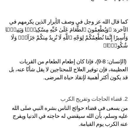
كما قال الله عز وجل في وصف الأبرار الذين يكرمهم في 
الآخرة: ﴿وَيُطْعِمُونَ ٱلطَّعَامَ عَلَىٰ حُبِّهِ مِسْكِينًۭا وَيَتِيمًۭا 
وَأَسِيرًا إِنَّمَا نُطْعِمُكُمْ لِوَجْهِ ٱللَّهِ لَا نُرِيدُ مِنكُمْ جَزَآءًۭ وَلَا 
كُورًۭا﴾
 (الإنسان: 8-9)، فإذا كان إطعام الطعام من القربات 
العظيمة، فإن توفير العلاج للمحتاجين لا يقل شأنًا عنه، بل 
 يكون أكثر أهمية لإنقاذ حياة المرضى.
من يسعى في قضاء حوائج الناس بشره النبي صلى الله 
عليه وسلم، بأن الله سيقضي له حاجته في الدنيا ويفرج 
ه الكرب يوم القيامة.