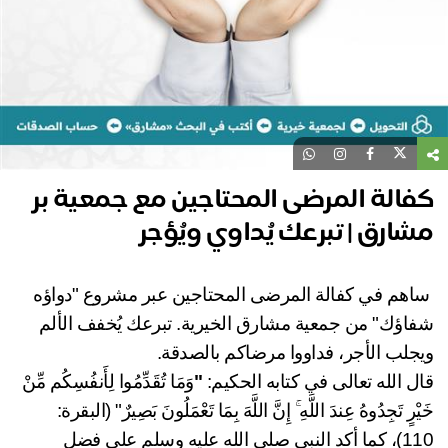
الة المرضى المحتاجين مع جمعية بر
ارق | تبرعك يُداوي ويُؤجر
هم في كفالة المرضى المحتاجين عبر مشروع "دواؤه
اؤك" من جمعية مشارق الخيرية. تبرعك يُخفف الألم
جلب الأجر، فداووا مرضاكم بالصدقة.
ل الله تعالى في كتابه الحكيم:
"
وَمَا تُقَدِّمُوا لِأَنفُسِكُم مِّنْ
ْرٍ تَجِدُوهُ عِندَ اللَّهِ ۚ إِنَّ اللَّهَ بِمَا تَعْمَلُونَ بَصِيرٌ" (البقرة:
110)، كما أكد النبي صلى الله عليه وسلم على فضل