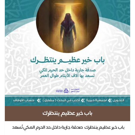
دع
الآ
00
باب خير عظيم ينتظرك
باب خير عظيم ينتظرك صدقة جارية داخل حد الحرم المكي تُسعد
بها آلاف الأيتام طوال العمر