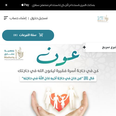
×
يمكنك التبرع باستخدام (أبل باي) باستخدام متصفح سفاري
تسجيل دخول
|
إنشاء حساب
سلة التبرعات
)
0
(
سريع