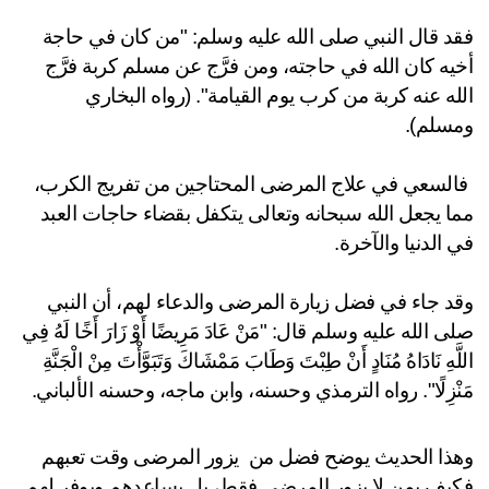
فقد قال النبي صلى الله عليه وسلم: "من كان في حاجة 
أخيه كان الله في حاجته، ومن فرَّج عن مسلم كربة فرَّج 
الله عنه كربة من كرب يوم القيامة". (رواه البخاري 
سلم).
 فالسعي في علاج المرضى المحتاجين من تفريج الكرب، 
مما يجعل الله سبحانه وتعالى يتكفل بقضاء حاجات العبد 
 الدنيا والآخرة.
وقد جاء في فضل زيارة المرضى والدعاء لهم، أن النبي 
صلى الله عليه وسلم قال: "مَنْ عَادَ مَرِيضًا أَوْ زَارَ أَخًا لَهُ فِي 
اللَّهِ نَادَاهُ مُنَادٍ أَنْ طِبْتَ وَطَابَ مَمْشَاكَ وَتَبَوَّأْتَ مِنْ الْجَنَّةِ 
نْزِلًا". رواه الترمذي وحسنه، وابن ماجه، وحسنه الألباني.
وهذا الحديث يوضح فضل من  يزور المرضى وقت تعبهم 
فكيف بمن لا يزور المرضى فقط، بل يساعدهم ويوفر لهم 