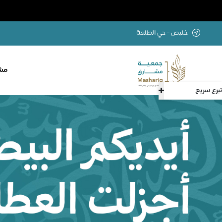
خليص – حي الطلعة
مشا
تبرع سريع