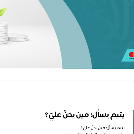
يتيم يسأل: مين يحنّ عليّ؟